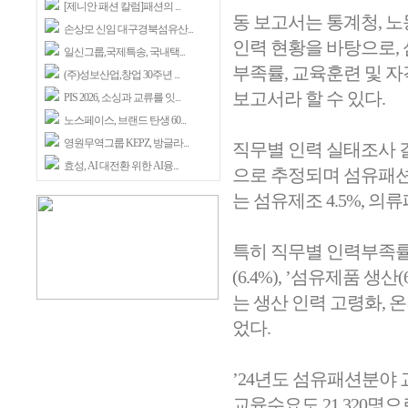
[제니안 패션 칼럼]패션의 ...
동 보고서는 통계청, 
손상모 신임 대구경북섬유산...
인력 현황을 바탕으로, 
일신그룹,국제특송, 국내택...
부족률, 교육훈련 및 
(주)성보산업,창업 30주년 ...
보고서라 할 수 있다.
PIS 2026, 소싱과 교류를 잇...
노스페이스, 브랜드 탄생 60...
영원무역그룹 KEPZ, 방글라...
직무별 인력 실태조사 결과
효성, AI 대전환 위한 AI융...
으로 추정되며 섬유패션산
는 섬유제조 4.5%, 의류
특히 직무별 인력부족률은
(6.4%), ’섬유제품 생
는 생산 인력 고령화, 
었다.
’24년도 섬유패션분야 교
교육수요도 21,320명으