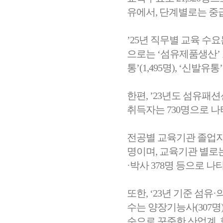
유에서, 단계별로는 중급
’25년 직무별 교육 수요
으로는 ‘섬유제품생산’ 
통’(1,495명), ‘신발유
한편, ’23년도 섬유패
취득자는 730명으로 나
전공별 교육기관 졸업자 수
명이며, 교육기관 별로는 특
·박사 378명 등으로 나
또한, ‘23년 기준 섬
수는 양장기능사(307명)
순으로 꾸준한 산업계,