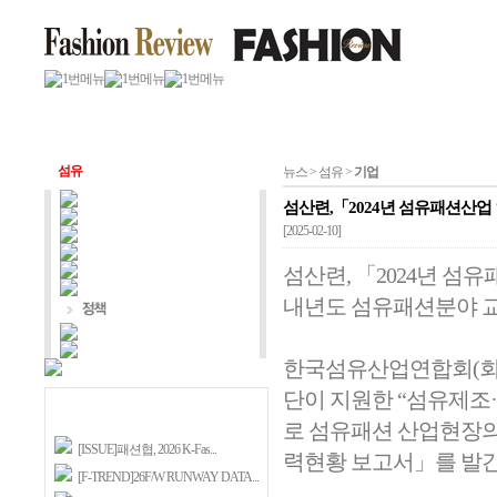
섬유
뉴스 > 섬유 >
기업
섬산련,「2024년 섬유패션산
[2025-02-10]
섬산련, 「2024년 
내년도 섬유패션분야 교육
한국섬유산업연합회(회
단이 지원한 “섬유제조
로 섬유패션 산업현장의 
[ISSUE]패션협, 2026 K-Fas...
력현황 보고서」를 발간
[F-TREND]26F/W RUNWAY DATA...