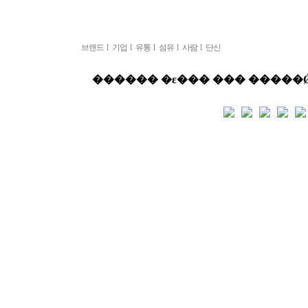
브랜드
l
기업
l
유통
l
섬유
l
사람
l
단신