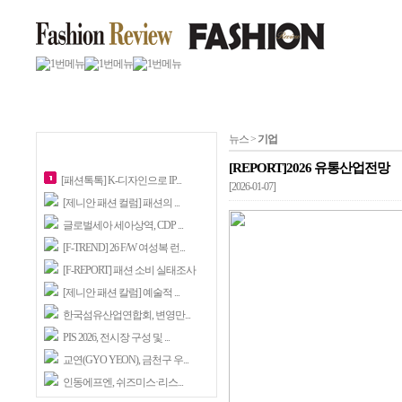
뉴스 >
기업
[REPORT]2026 유통산업전망
[패션톡톡] K-디자인으로 IP...
[2026-01-07]
[제니안 패션 컬럼] 패션의 ...
글로벌세아 세아상역, CDP ...
[F-TREND] 26 F/W 여성복 런...
[F-REPORT] 패션 소비 실태조사
[제니안 패션 칼럼] 예술적 ...
한국섬유산업연합회, 변영만...
PIS 2026, 전시장 구성 및 ...
교연(GYO YEON), 금천구 우...
인동에프엔, 쉬즈미스·리스...