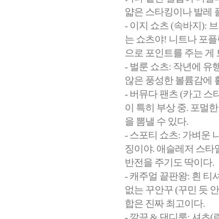
얇은 스타킹이나 발레 
- 이지 쇼츠 (속바지)
는 쇼츠야! 니트나 포
으로 포인트를 주는 게
- 벌룬 쇼츠: 작년에 
않은 풍성한 볼륨감에 
- 버뮤다 팬츠 (카고 
이 특히 부상 중. 포멀
을 뽐낼 수 있다.
- 스포티 쇼츠: 가벼운
징이야. 애슬레저 스타
반전을 주기도 딱이다.
- 캐주얼 끝판왕: 흰 
없는 꾸안꾸 (꾸민 듯 
합은 진짜 최고이다.
- 깔끔 & 댄디룩: 셔츠