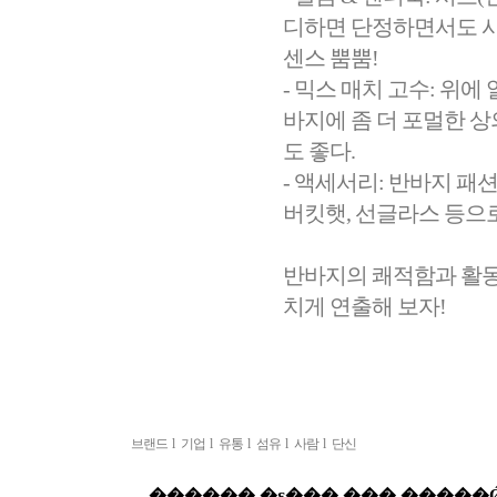
디하면 단정하면서도 시
센스 뿜뿜!
- 믹스 매치 고수: 위
바지에 좀 더 포멀한 
도 좋다.
- 액세서리: 반바지 패
버킷햇, 선글라스 등으로
반바지의 쾌적함과 활동
치게 연출해 보자!
브랜드
l
기업
l
유통
l
섬유
l
사람
l
단신