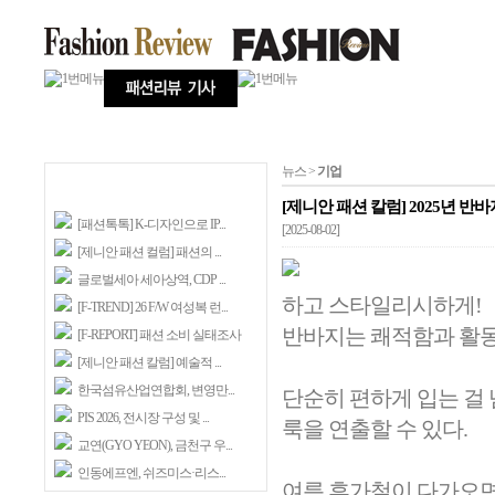
뉴스 >
기업
[제니안 패션 칼럼] 2025년 반
[패션톡톡] K-디자인으로 IP...
[2025-08-02]
[제니안 패션 컬럼] 패션의 ...
글로벌세아 세아상역, CDP ...
하고 스타일리시하게!
[F-TREND] 26 F/W 여성복 런...
반바지는 쾌적함과 활동
[F-REPORT] 패션 소비 실태조사
[제니안 패션 칼럼] 예술적 ...
한국섬유산업연합회, 변영만...
단순히 편하게 입는 걸
PIS 2026, 전시장 구성 및 ...
룩을 연출할 수 있다.
교연(GYO YEON), 금천구 우...
인동에프엔, 쉬즈미스·리스...
여름 휴가철이 다가오면