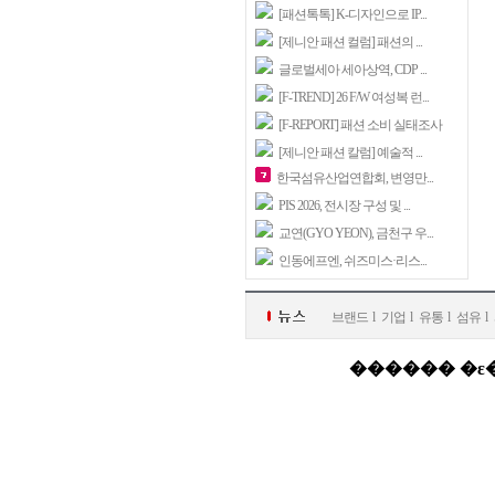
[패션톡톡] K-디자인으로 IP...
[제니안 패션 컬럼] 패션의 ...
글로벌세아 세아상역, CDP ...
[F-TREND] 26 F/W 여성복 런...
[F-REPORT] 패션 소비 실태조사
[제니안 패션 칼럼] 예술적 ...
한국섬유산업연합회, 변영만...
PIS 2026, 전시장 구성 및 ...
교연(GYO YEON), 금천구 우...
인동에프엔, 쉬즈미스·리스...
브랜드
l
기업
l
유통
l
섬유
l