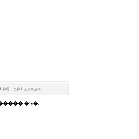
l
유통
l
섬유
l
소프트코너