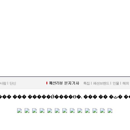
사람
l
단신
특집
l
패션브랜드
l
인물
l
해외