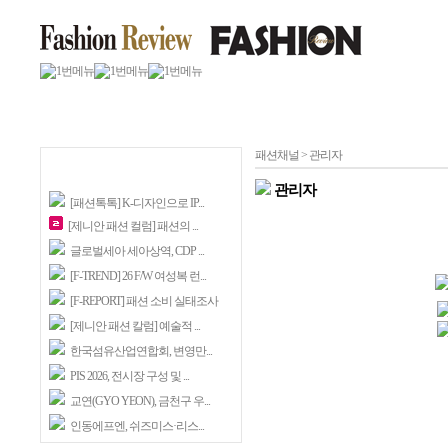
패션채널 > 관리자
관리자
[패션톡톡] K-디자인으로 IP...
[제니안 패션 컬럼] 패션의 ...
글로벌세아 세아상역, CDP ...
[F-TREND] 26 F/W 여성복 런...
[F-REPORT] 패션 소비 실태조사
[제니안 패션 칼럼] 예술적 ...
한국섬유산업연합회, 변영만...
PIS 2026, 전시장 구성 및 ...
교연(GYO YEON), 금천구 우...
인동에프엔, 쉬즈미스·리스...