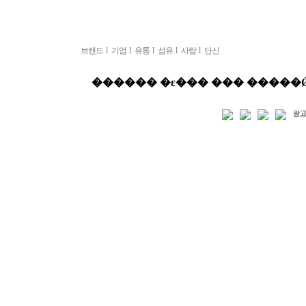
브랜드
l
기업
l
유통
l
섬유
l
사람
l
단신