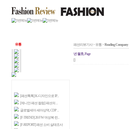
유통
패션리뷰기사 > 유통 >
Reading Company
년 월호, Page
[]
[패션톡톡] K-디자인으로 IP...
[제니안 패션 컬럼] 패션의 ...
글로벌세아 세아상역, CDP ...
[F-TREND] 26 F/W 여성복 런...
[F-REPORT] 패션 소비 실태조사