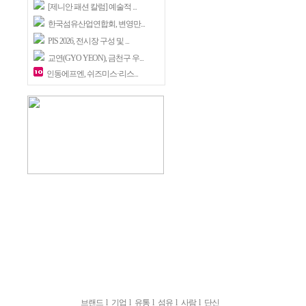
[제니안 패션 칼럼] 예술적 ...
한국섬유산업연합회, 변영만...
PIS 2026, 전시장 구성 및 ...
교연(GYO YEON), 금천구 우...
인동에프엔, 쉬즈미스·리스...
브랜드
l
기업
l
유통
l
섬유
l
사람
l
단신