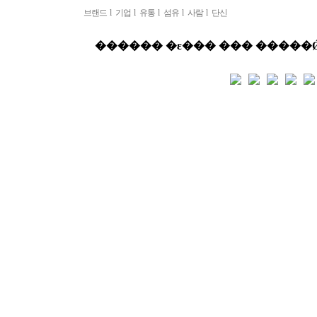
브랜드
l
기업
l
유통
l
섬유
l
사람
l
단신