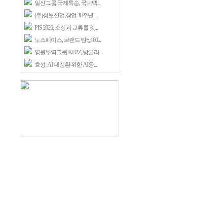
일신그룹,국제특송, 국내택...
(주)성보산업,창업 30주년 ...
PIS 2026, 소싱과 교류를 잇...
노스페이스, 브랜드 탄생 60...
영원무역그룹 KEPZ, 방글라...
효성, AI 대전환 위한 AI융...