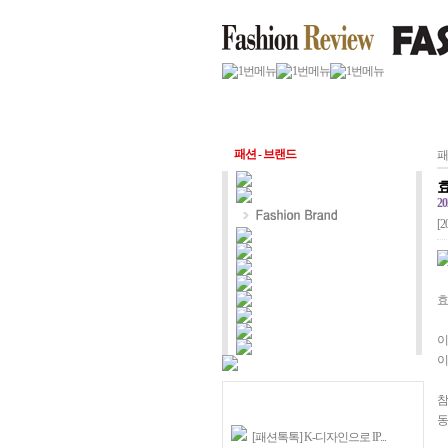
패션 - 브랜드
패
20
[2
효
이
이
참
동
[패션톡톡] K-디자인으로 IP...