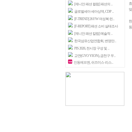
효
[제니안 패션 컬럼] 패션의 ...
맞
글로벌세아 세아상역, CDP ...
[F-TREND] 26 F/W 여성복 런...
한
[F-REPORT] 패션 소비 실태조사
동
[제니안 패션 칼럼] 예술적 ...
한국섬유산업연합회, 변영만...
PIS 2026, 전시장 구성 및 ...
교연(GYO YEON), 금천구 우...
인동에프엔, 쉬즈미스·리스...