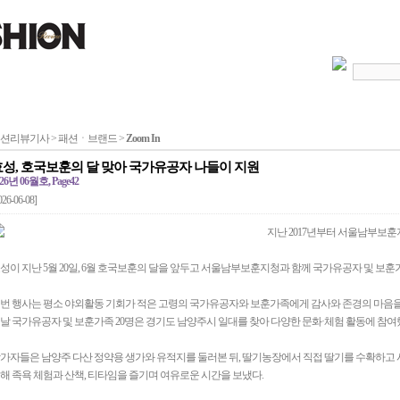
션리뷰기사 > 패션ㆍ브랜드 >
Zoom In
효성, 호국보훈의 달 맞아 국가유공자 나들이 지원
26년 06월호, Page42
026-06-08]
지난 2017년부터 서울남부보
성이 지난 5월 20일, 6월 호국보훈의 달을 앞두고 서울남부보훈지청과 함께 국가유공자 및 보훈
번 행사는 평소 야외활동 기회가 적은 고령의 국가유공자와 보훈가족에게 감사와 존경의 마음을 
날 국가유공자 및 보훈가족 20명은 경기도 남양주시 일대를 찾아 다양한 문화·체험 활동에 참여
가자들은 남양주 다산 정약용 생가와 유적지를 둘러본 뒤, 딸기농장에서 직접 딸기를 수확하고 
해 족욕 체험과 산책, 티타임을 즐기며 여유로운 시간을 보냈다.