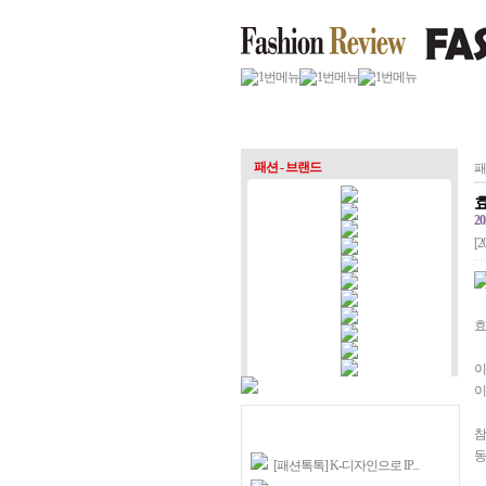
패션 - 브랜드
패
20
[2
효
이
이
참
동
[패션톡톡] K-디자인으로 IP...