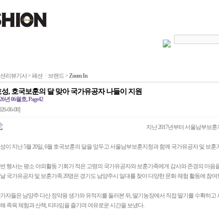
션리뷰기사 > 패션ㆍ브랜드 >
Zoom In
효성, 호국보훈의 달 맞아 국가유공자 나들이 지원
26년 06월호, Page42
026-06-08]
지난 2017년부터 서울남부보
성이 지난 5월 20일, 6월 호국보훈의 달을 앞두고 서울남부보훈지청과 함께 국가유공자 및 보훈
번 행사는 평소 야외활동 기회가 적은 고령의 국가유공자와 보훈가족에게 감사와 존경의 마음을 
날 국가유공자 및 보훈가족 20명은 경기도 남양주시 일대를 찾아 다양한 문화·체험 활동에 참여
가자들은 남양주 다산 정약용 생가와 유적지를 둘러본 뒤, 딸기농장에서 직접 딸기를 수확하고 
해 족욕 체험과 산책, 티타임을 즐기며 여유로운 시간을 보냈다.