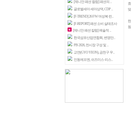
[제니안 패션 컬럼] 패션의 ...
효
글로벌세아 세아상역, CDP ...
맞
[F-TREND] 26 F/W 여성복 런...
한
[F-REPORT] 패션 소비 실태조사
동
[제니안 패션 칼럼] 예술적 ...
한국섬유산업연합회, 변영만...
PIS 2026, 전시장 구성 및 ...
교연(GYO YEON), 금천구 우...
인동에프엔, 쉬즈미스·리스...