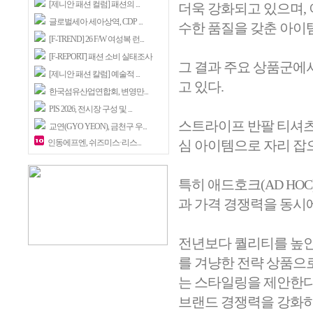
[제니안 패션 컬럼] 패션의 ...
더욱 강화되고 있으며,
글로벌세아 세아상역, CDP ...
수한 품질을 갖춘 아이
[F-TREND] 26 F/W 여성복 런...
[F-REPORT] 패션 소비 실태조사
그 결과 주요 상품군에
[제니안 패션 칼럼] 예술적 ...
고 있다.
한국섬유산업연합회, 변영만...
PIS 2026, 전시장 구성 및 ...
스트라이프 반팔 티셔츠
교연(GYO YEON), 금천구 우...
인동에프엔, 쉬즈미스·리스...
심 아이템으로 자리 잡
특히 애드호크(AD HOC
과 가격 경쟁력을 동시
전년보다 퀄리티를 높인
를 겨냥한 전략 상품으로
는 스타일링을 제안한다
브랜드 경쟁력을 강화하