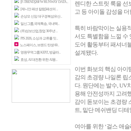
[F-TREND]26F/W RUNWAY DATA...
렌디한 스트릿 룩을 선
[제니안 패션 칼럼]패션의 ...
고 등 아이돌 감성을 더
손상모 신임 대구경북섬유산...
일신그룹,국제특송, 국내택...
특히 바람막이는 실용적
(주)성보산업,창업 30주년 ...
서도 특별함을 느낄 수
PIS 2026, 소싱과 교류를 잇...
도어 활동부터 패셔너블
노스페이스, 브랜드 탄생 60...
설계됐다.
영원무역그룹 KEPZ, 방글라...
효성, AI 대전환 위한 AI융...
이번 화보의 핵심 아이
감의 초경량 나일론 립
다. 원단에는 발수, U
용해 안전성까지 고려했
감이 돋보이는 초경량 
트, 밑단 메쉬밴딩 디테
여아를 위한 ‘걸스 애슬