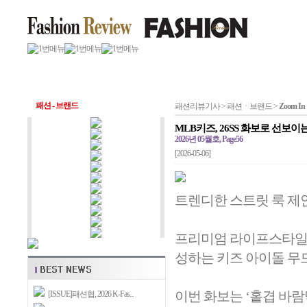
패션 - 브랜드
패션리뷰기사 > 패션ㆍ브랜드 >
Zoom In
MLB키즈, 26SS 화보로 선보
2026년 05월호, Page56
[2026-05-06]
트렌디한 스트릿 룩 제
프리미엄 라이프스타일 패
성하는 키즈 아이돌 무드
이번 화보는 ‘홑겹 바람
[ISSUE]패션협, 2026 K-Fas...