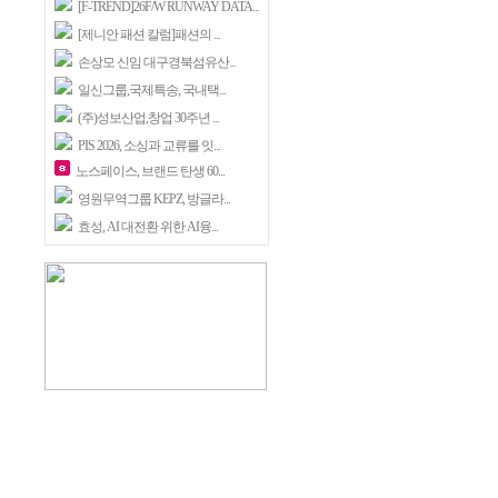
[F-TREND]26F/W RUNWAY DATA...
[제니안 패션 칼럼]패션의 ...
손상모 신임 대구경북섬유산...
일신그룹,국제특송, 국내택...
(주)성보산업,창업 30주년 ...
PIS 2026, 소싱과 교류를 잇...
노스페이스, 브랜드 탄생 60...
영원무역그룹 KEPZ, 방글라...
효성, AI 대전환 위한 AI융...