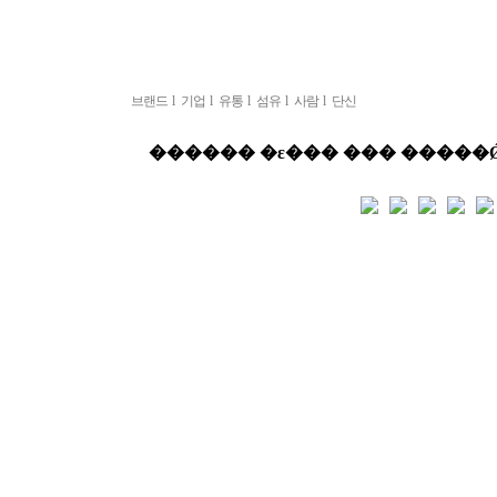
브랜드
l
기업
l
유통
l
섬유
l
사람
l
단신