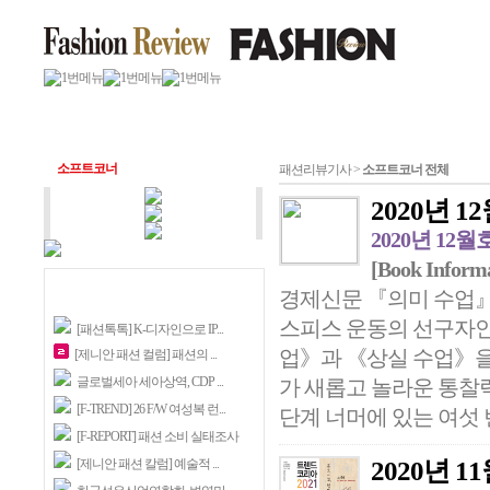
소프트코너
패션리뷰기사 >
소프트코너 전체
2020년 12월
2020년 12월
[Book Inform
경제신문 『의미 수업』
스피스 운동의 선구자인
[패션톡톡] K-디자인으로 IP...
업》과 《상실 수업》을
[제니안 패션 컬럼] 패션의 ...
글로벌세아 세아상역, CDP ...
가 새롭고 놀라운 통찰
[F-TREND] 26 F/W 여성복 런...
단계 너머에 있는 여섯 
[F-REPORT] 패션 소비 실태조사
[제니안 패션 칼럼] 예술적 ...
2020년 11월