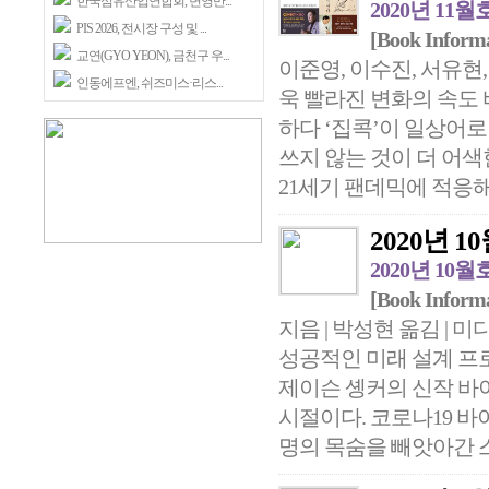
한국섬유산업연합회, 변영만...
2020년 11월
PIS 2026, 전시장 구성 및 ...
[Book Inform
교연(GYO YEON), 금천구 우...
이준영, 이수진, 서유현,
인동에프엔, 쉬즈미스·리스...
욱 빨라진 변화의 속도 바
하다 ‘집콕’이 일상어
쓰지 않는 것이 더 어
21세기 팬데믹에 적응해가
2020년 10월
2020년 10월
[Book Inform
지음 | 박성현 옮김 |
성공적인 미래 설계 프
제이슨 솅커의 신작 바
시절이다. 코로나19 바이
명의 목숨을 빼앗아간 스