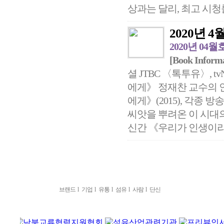
상과는 달리, 최고 시청률 
2020년 4월 
2020년 04월
[Book Inform
셜 JTBC 〈톡투유〉, 
에게》 정재찬 교수의 
에게》(2015), 각종
씨앗을 뿌려온 이 시대
신간 《우리가 인생이라
브랜드
l
기업
l
유통
l
섬유
l
사람
l
단신