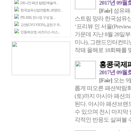
2017년 09월
[제니안 패션 칼럼] 예술적 ...
[Fair]
섬유패
한국섬유산업연합회, 변영만...
스트림 망라 한국섬유
PIS 2026, 전시장 구성 및 ...
교연(GYO YEON), 금천구 우...
‘프리뷰 인 서울(Preview
인동에프엔, 쉬즈미스·리스...
가운데 지난 8월 28일부터 
미나), 그랜드인터컨티넨
작돼 올해로 18회째를 맞는
홍콩국제패
2017년 09월
[Fair]
오는 9
롭게 떠오른 패션박람회, 센
(토)까지 아시아 패션의
된다. 아시아 패션브랜
수 있으며 전시 마지막
각적인 반응도 살펴볼 수 