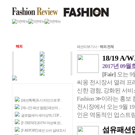
해외
패션리뷰기사 >
해외 전체
18/19 
2017년 09월
[Fair]
오는 9
씨옹 전시장서 열려 프레
신한 경험, 강화된 서비스
Fashion ≫이라는 
[패션톡톡] K-디자인으로 IP...
전시장에서 오는 9월 1
[제니안 패션 컬럼] 패션의 ...
인은 역동적인 업스트림 
글로벌세아 세아상역, CDP ...
[F-TREND] 26 F/W 여성복 런...
섬유패션업계
[F-REPORT] 패션 소비 실태조사