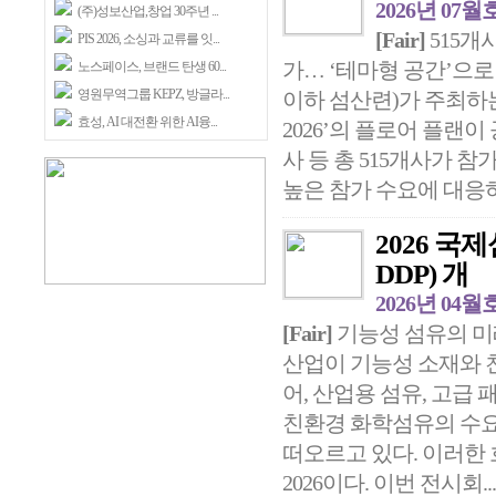
2026년 07월
(주)성보산업,창업 30주년 ...
[Fair]
515개
PIS 2026, 소싱과 교류를 잇...
가… ‘테마형 공간’으
노스페이스, 브랜드 탄생 60...
영원무역그룹 KEPZ, 방글라...
이하 섬산련)가 주최하는
효성, AI 대전환 위한 AI융...
2026’의 플로어 플랜이 
사 등 총 515개사가 
높은 참가 수요에 대응하
2026 국제섬
DDP) 개
2026년 04월
[Fair]
기능성 섬유의 미래
산업이 기능성 소재와 
어, 산업용 섬유, 고
친환경 화학섬유의 수요
떠오르고 있다. 이러한 
2026이다. 이번 전시회..