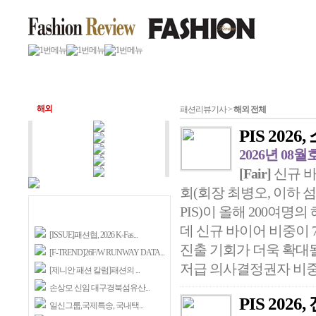
해외
패션리뷰기사 >
해외 전체
PIS 202
2026년 08월
[Fair]
신규 바
회(회장 최병오, 이하 섬산
PIS)이 올해 200여명
데 신규 바이어 비중이 
[ISSUE]패션협, 2026 K-Fas...
진출 기회가 더욱 확대될
[F-TREND]26F/W RUNWAY DATA...
저급 의사결정권자 비중이 
[제니안 패션 칼럼]패션의 ...
손상모 신임 대구경북섬유산...
PIS 20
일신그룹,국제특송, 국내택...