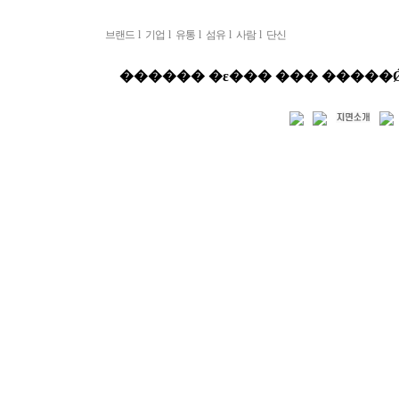
브랜드
l
기업
l
유통
l
섬유
l
사람
l
단신