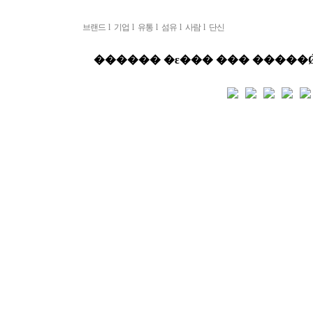
브랜드
l
기업
l
유통
l
섬유
l
사람
l
단신