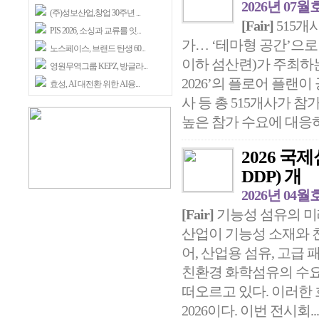
2026년 07월
(주)성보산업,창업 30주년 ...
[Fair]
515개
PIS 2026, 소싱과 교류를 잇...
가… ‘테마형 공간’으
노스페이스, 브랜드 탄생 60...
이하 섬산련)가 주최하는
영원무역그룹 KEPZ, 방글라...
2026’의 플로어 플랜이 
효성, AI 대전환 위한 AI융...
사 등 총 515개사가 
높은 참가 수요에 대응하
2026 국제섬
DDP) 개
2026년 04월
[Fair]
기능성 섬유의 미래
산업이 기능성 소재와 
어, 산업용 섬유, 고
친환경 화학섬유의 수요
떠오르고 있다. 이러한 
2026이다. 이번 전시회..