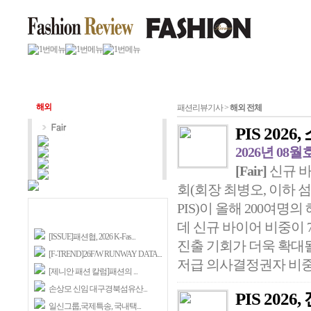
해외
패션리뷰기사 >
해외 전체
PIS 202
2026년 08월
[Fair]
신규 바
회(회장 최병오, 이하 섬산
PIS)이 올해 200여명
데 신규 바이어 비중이 
[ISSUE]패션협, 2026 K-Fas...
진출 기회가 더욱 확대될
[F-TREND]26F/W RUNWAY DATA...
저급 의사결정권자 비중이 
[제니안 패션 칼럼]패션의 ...
손상모 신임 대구경북섬유산...
PIS 20
일신그룹,국제특송, 국내택...