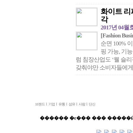
화이트 리
각
2017년 04월
[Fashion Busi
순면 100% 
핑 가능, 기
럼 침장산업도 ‘웰 슬리핑(
갖춰야만 소비자들에게 어
브랜드
l
기업
l
유통
l
섬유
l
사람
l
단신