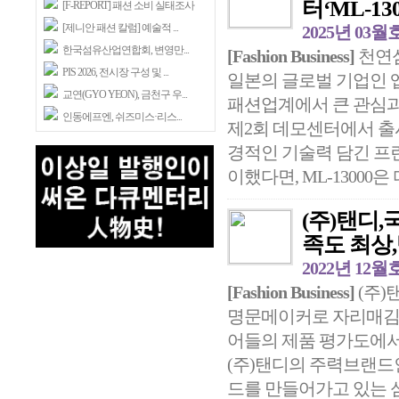
터‘ML-13
[F-REPORT] 패션 소비 실태조사
[제니안 패션 칼럼] 예술적 ...
2025년 03월
한국섬유산업연합회, 변영만...
[Fashion Business]
천연섬
PIS 2026, 전시장 구성 및 ...
일본의 글로벌 기업인 엡
교연(GYO YEON), 금천구 우...
패션업계에서 큰 관심과 
인동에프엔, 쉬즈미스·리스...
제2회 데모센터에서 출
경적인 기술력 담긴 프
이했다면, ML-13000은 
(주)탠디,
족도 최상
2022년 12월
[Fashion Business]
(주)
명문메이커로 자리매김한
어들의 제품 평가도에서
(주)탠디의 주력브랜드
드를 만들어가고 있는 