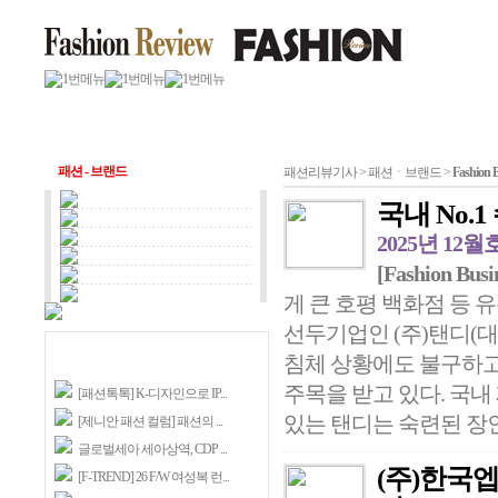
패션 - 브랜드
패션리뷰기사 > 패션ㆍ브랜드 >
Fashion 
국내 No.
2025년 12월
[Fashion Busi
게 큰 호평 백화점 등 
선두기업인 (주)탠디(대표 
침체 상황에도 불구하고
주목을 받고 있다. 국
[패션톡톡] K-디자인으로 IP...
있는 탠디는 숙련된 장인
[제니안 패션 컬럼] 패션의 ...
글로벌세아 세아상역, CDP ...
(주)한국엡
[F-TREND] 26 F/W 여성복 런...