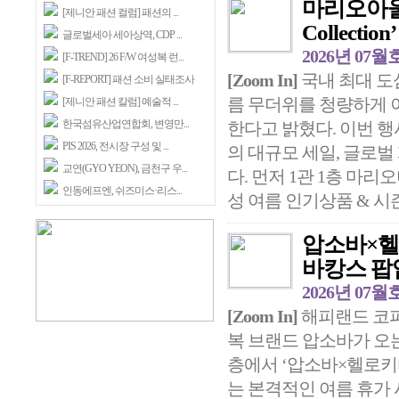
마리오아울렛
[제니안 패션 컬럼] 패션의 ...
Collectio
글로벌세아 세아상역, CDP ...
2026년 07월
[F-TREND] 26 F/W 여성복 런...
[Zoom In]
국내 최대 도
[F-REPORT] 패션 소비 실태조사
름 무더위를 청량하게 이겨낼 
[제니안 패션 칼럼] 예술적 ...
한국섬유산업연합회, 변영만...
한다고 밝혔다. 이번 행
PIS 2026, 전시장 구성 및 ...
의 대규모 세일, 글로벌
교연(GYO YEON), 금천구 우...
다. 먼저 1관 1층 마리
인동에프엔, 쉬즈미스·리스...
성 여름 인기상품 & 시즌
압소바×헬
바캉스 팝
2026년 07월
[Zoom In]
해피랜드 코퍼
복 브랜드 압소바가 오는 
층에서 ‘압소바×헬로키
는 본격적인 여름 휴가