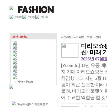
패션 - 브랜드
패션리뷰기사 >
패션ㆍ브랜드 전체
마리오쇼핑
신’ 미래 
2026년 07월
[Zoom In]
33년 유통 
지 기대 마리오쇼핑은 
취임했다고 지난 6월 1
핑이 최근 선포한 미래 비전
물려, 마리오아울렛이 완
어 주요한 역할을 할 것으
[패션톡톡] K-디자인으로 IP...