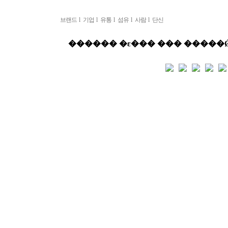
브랜드
l
기업
l
유통
l
섬유
l
사람
l
단신