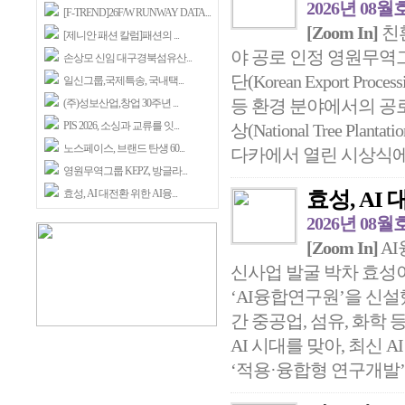
2026년 08월
[F-TREND]26F/W RUNWAY DATA...
[Zoom In]
친환
[제니안 패션 칼럼]패션의 ...
야 공로 인정 영원무역
손상모 신임 대구경북섬유산...
단(Korean Export P
일신그룹,국제특송, 국내택...
등 환경 분야에서의 공로
(주)성보산업,창업 30주년 ...
PIS 2026, 소싱과 교류를 잇...
상(National Tree Pla
노스페이스, 브랜드 탄생 60...
다카에서 열린 시상식에서
영원무역그룹 KEPZ, 방글라...
효성, AI 대전환 위한 AI융...
효성, AI
2026년 08월
[Zoom In]
AI
신사업 발굴 박차 효성이
‘AI융합연구원’을 신설했
간 중공업, 섬유, 화학
AI 시대를 맞아, 최신
‘적용·융합형 연구개발’